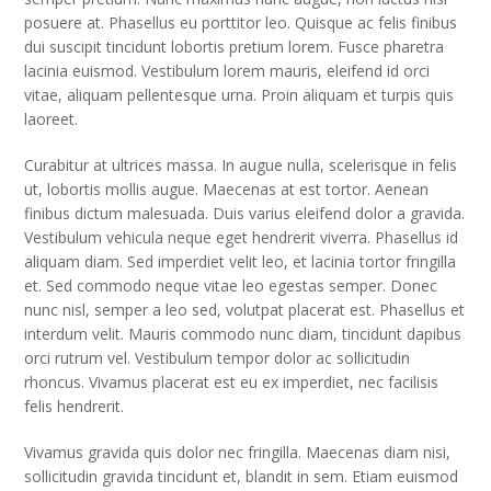
posuere at. Phasellus eu porttitor leo. Quisque ac felis finibus
dui suscipit tincidunt lobortis pretium lorem. Fusce pharetra
lacinia euismod. Vestibulum lorem mauris, eleifend id orci
vitae, aliquam pellentesque urna. Proin aliquam et turpis quis
laoreet.
Curabitur at ultrices massa. In augue nulla, scelerisque in felis
ut, lobortis mollis augue. Maecenas at est tortor. Aenean
finibus dictum malesuada. Duis varius eleifend dolor a gravida.
Vestibulum vehicula neque eget hendrerit viverra. Phasellus id
aliquam diam. Sed imperdiet velit leo, et lacinia tortor fringilla
et. Sed commodo neque vitae leo egestas semper. Donec
nunc nisl, semper a leo sed, volutpat placerat est. Phasellus et
interdum velit. Mauris commodo nunc diam, tincidunt dapibus
orci rutrum vel. Vestibulum tempor dolor ac sollicitudin
rhoncus. Vivamus placerat est eu ex imperdiet, nec facilisis
felis hendrerit.
Vivamus gravida quis dolor nec fringilla. Maecenas diam nisi,
sollicitudin gravida tincidunt et, blandit in sem. Etiam euismod