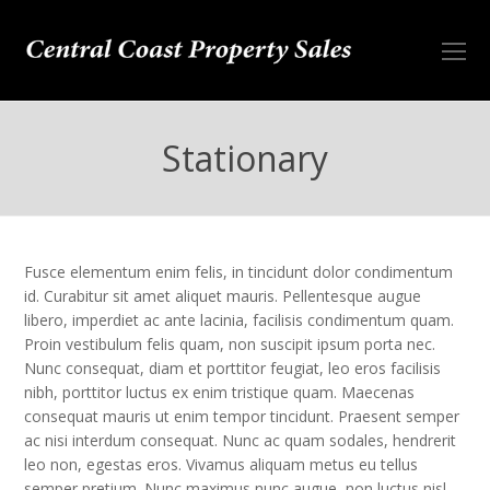
O
Mo
M
Stationary
Fusce elementum enim felis, in tincidunt dolor condimentum
id. Curabitur sit amet aliquet mauris. Pellentesque augue
libero, imperdiet ac ante lacinia, facilisis condimentum quam.
Proin vestibulum felis quam, non suscipit ipsum porta nec.
Nunc consequat, diam et porttitor feugiat, leo eros facilisis
nibh, porttitor luctus ex enim tristique quam. Maecenas
consequat mauris ut enim tempor tincidunt. Praesent semper
ac nisi interdum consequat. Nunc ac quam sodales, hendrerit
leo non, egestas eros. Vivamus aliquam metus eu tellus
semper pretium. Nunc maximus nunc augue, non luctus nisl