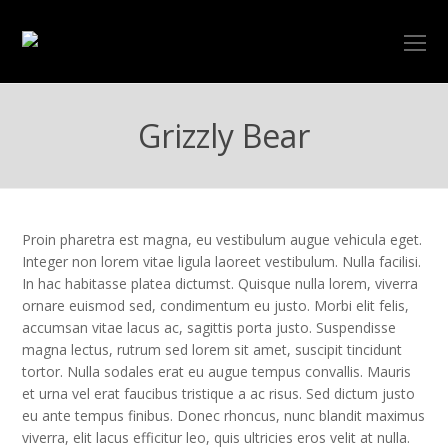
O
Mo
M
Grizzly Bear
Proin pharetra est magna, eu vestibulum augue vehicula eget.
Integer non lorem vitae ligula laoreet vestibulum. Nulla facilisi.
In hac habitasse platea dictumst. Quisque nulla lorem, viverra
ornare euismod sed, condimentum eu justo. Morbi elit felis,
accumsan vitae lacus ac, sagittis porta justo. Suspendisse
magna lectus, rutrum sed lorem sit amet, suscipit tincidunt
tortor. Nulla sodales erat eu augue tempus convallis. Mauris
et urna vel erat faucibus tristique a ac risus. Sed dictum justo
eu ante tempus finibus. Donec rhoncus, nunc blandit maximus
viverra, elit lacus efficitur leo, quis ultricies eros velit at nulla.